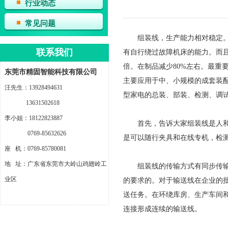
行业动态
常见问题
组装线，生产能力相对稳定。自
联系我们
有自行绕过故障机床的能力。而
倍。在制品减少80%左右。最重
东莞市精固智能科技有限公司
主要应用于中、小规模的成套装
汪先生：13928494631
型家电的总装、部装、检测、调
13631502618
李小姐：18122823887
首先，告诉大家组装线是人和机
0769-85632626
是可以随行夹具和在线专机，检
座 机：0769-85780081
地 址：广东省东莞市大岭山鸡翅岭工
组装线的传输方式有同步传输的
业区
的要求的。对于输送线在企业的
送任务。在环绕库房、生产车间
连接形成连续的输送线。