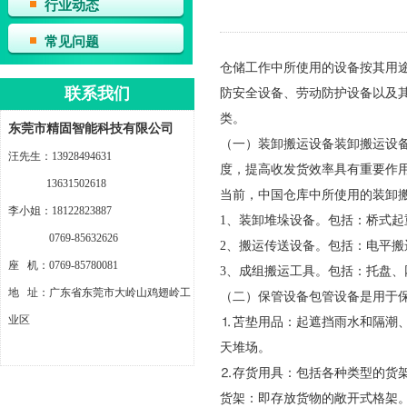
行业动态
常见问题
仓储工作中所使用的设备按其用
联系我们
防安全设备、劳动防护设备以及
类。
东莞市精固智能科技有限公司
（一）装卸搬运设备装卸搬运设
汪先生：13928494631
度，提高收发货效率具有重要作
13631502618
当前，中国仓库中所使用的装卸
李小姐：18122823887
1、装卸堆垛设备。包括：桥式
0769-85632626
2、搬运传送设备。包括：电平
座 机：0769-85780081
3、成组搬运工具。包括：托盘、
地 址：广东省东莞市大岭山鸡翅岭工
（二）保管设备包管设备是用于
业区
⒈苫垫用品：起遮挡雨水和隔潮
天堆场。
⒉存货用具：包括各种类型的货
货架：即存放货物的敞开式格架